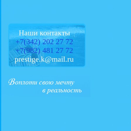
Наши контакты
+7(3
42) 202 27 72
+7(
982) 481 27 72
prestige.k@mail.ru