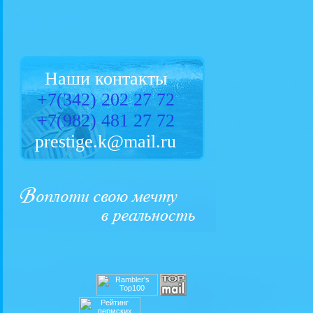
Наши контакты
+7(3
42) 202 27 72
+7(
982) 481 27 72
prestige.k@mail.ru